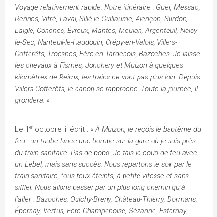
Voyage relativement rapide. Notre itinéraire : Guer, Messac,
Rennes, Vitré, Laval, Sillé-le-Guillaume, Alençon, Surdon,
Laigle, Conches, Évreux, Mantes, Meulan, Argenteuil, Noisy-
le-Sec, Nanteuil-le-Haudouin, Crépy-en-Valois, Villers-
Cotterêts, Troësnes, Fère-en-Tardenois, Bazoches. Je laisse
les chevaux à Fismes, Jonchery et Muizon à quelques
kilomètres de Reims, les trains ne vont pas plus loin. Depuis
Villers-Cotterêts, le canon se rapproche. Toute la journée, il
grondera.
»
er
Le 1
octobre, il écrit : «
À Muizon, je reçois le baptême du
feu : un taube lance une bombe sur la gare où je suis près
du train sanitaire. Pas de bobo. Je fais le coup de feu avec
un Lebel, mais sans succès. Nous repartons le soir par le
train sanitaire, tous feux éteints, à petite vitesse et sans
siffler. Nous allons passer par un plus long chemin qu’à
l’aller : Bazoches, Oulchy-Breny, Château-Thierry, Dormans,
Épernay, Vertus, Fère-Champenoise, Sézanne, Esternay,