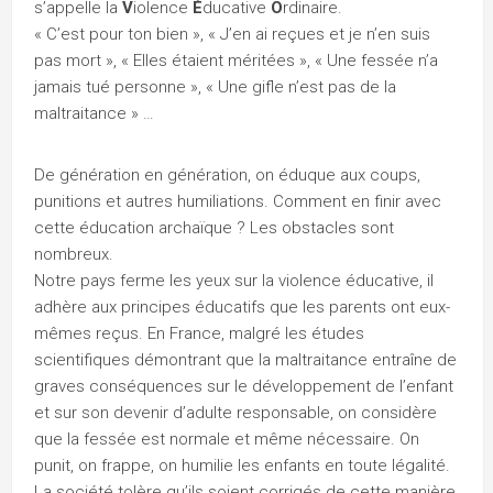
s’appelle la
V
iolence
É
ducative
O
rdinaire.
« C’est pour ton bien », « J’en ai reçues et je n’en suis
pas mort », « Elles étaient méritées », « Une fessée n’a
jamais tué personne », « Une gifle n’est pas de la
maltraitance » …
De génération en génération, on éduque aux coups,
punitions et autres humiliations. Comment en finir avec
cette éducation archaïque ? Les obstacles sont
nombreux.
Notre pays ferme les yeux sur la violence éducative, il
adhère aux principes éducatifs que les parents ont eux-
mêmes reçus. En France, malgré les études
scientifiques démontrant que la maltraitance entraîne de
graves conséquences sur le développement de l’enfant
et sur son devenir d’adulte responsable, on considère
que la fessée est normale et même nécessaire. On
punit, on frappe, on humilie les enfants en toute légalité.
La société tolère qu’ils soient corrigés de cette manière.